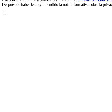
Antes de continuar, le rogamos leer nuestra nota
informativa sobre la 
Después de haber leído y entendido la nota informativa sobre la priva