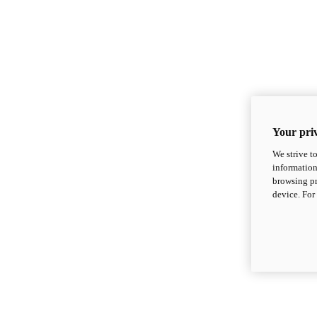
Your priv
We strive t
information
browsing pr
device. For